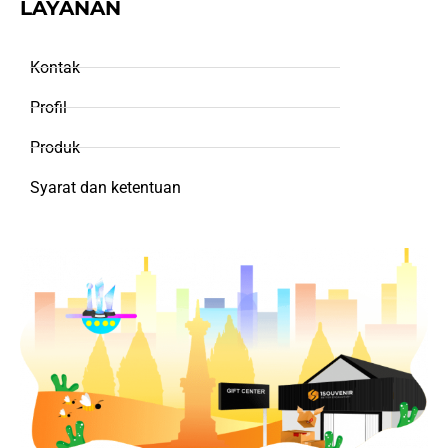
LAYANAN
Kontak
Profil
Produk
Syarat dan ketentuan