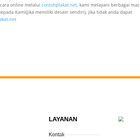
cara online melalui
contohplakat.net
, kami melayani berbagai ma
epada Kami(jika memiliki desain sendiri), jika tidak anda dapat
akat.net
LAYANAN
Kontak