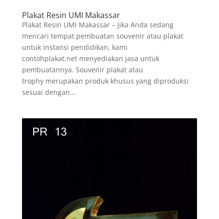
Plakat Resin UMI Makassar
Plakat Resin UMI Makassar – Jika Anda sedang
mencari tempat pembuatan souvenir atau plakat
untuk instansi pendidikan, kami
contohplakat.net menyediakan jasa untuk
pembuatannya. Souvenir plakat atau
trophy merupakan produk khusus yang diproduksi
sesuai dengan...