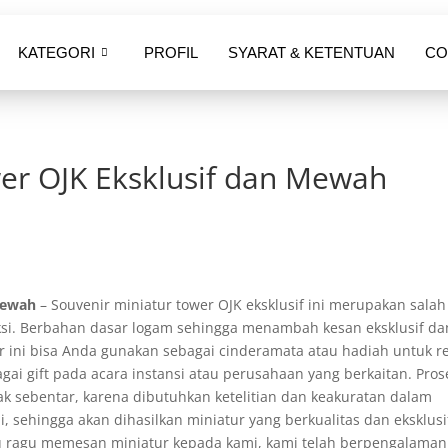
KATEGORI
PROFIL
SYARAT & KETENTUAN
CO
er OJK Eksklusif dan Mewah
Mewah
– Souvenir miniatur tower OJK eksklusif ini merupakan salah
uksi. Berbahan dasar logam sehingga menambah kesan eksklusif da
r ini bisa Anda gunakan sebagai cinderamata atau hadiah untuk r
agai gift pada acara instansi atau perusahaan yang berkaitan. Pros
dak sebentar, karena dibutuhkan ketelitian dan keakuratan dalam
 sehingga akan dihasilkan miniatur yang berkualitas dan eksklusi
 ragu memesan miniatur kepada kami, kami telah berpengalaman