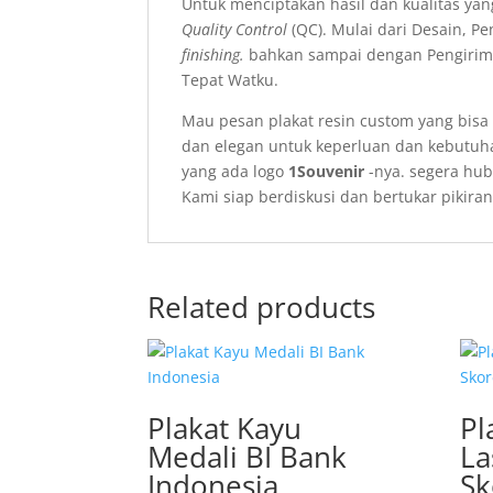
Untuk menciptakan hasil dan kualitas yan
Quality Control
(QC). Mulai dari Desain, P
finishing.
bahkan sampai dengan Pengirim
Tepat Watku.
Mau pesan plakat resin custom yang bis
dan elegan untuk keperluan dan kebutu
yang ada logo
1Souvenir
-nya.
segera hu
Kami siap berdiskusi dan bertukar piki
Related products
Plakat Kayu
Pl
Medali BI Bank
La
Indonesia
Sk