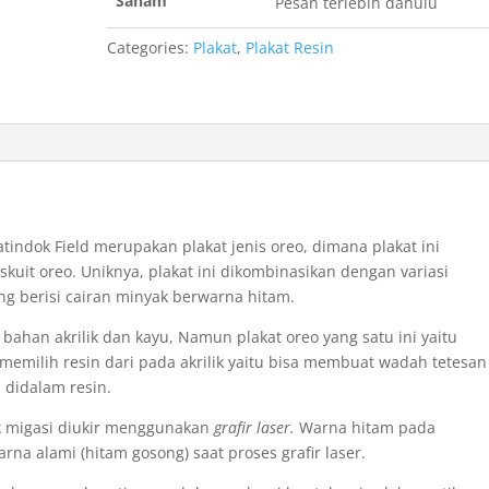
Saham
Pesan terlebih dahulu
Categories:
Plakat
,
Plakat Resin
indok Field merupakan plakat jenis oreo, dimana plakat ini
biskuit oreo. Uniknya, plakat ini dikombinasikan dengan variasi
g berisi cairan minyak berwarna hitam.
 bahan akrilik dan kayu, Namun plakat oreo yang satu ini yaitu
 memilih resin dari pada akrilik yaitu bisa membuat wadah tetesan
 didalam resin.
kk migasi diukir menggunakan
grafir laser.
Warna hitam pada
rna alami (hitam gosong) saat proses grafir laser.