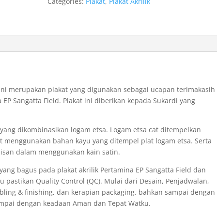
Categories:
Plakat
,
Plakat Akrilik
ld ini merupakan plakat yang digunakan sebagai ucapan terimakasih
 EP Sangatta Field. Plakat ini diberikan kepada Sukardi yang
ik yang dikombinasikan logam etsa. Logam etsa cat ditempelkan
at menggunakan bahan kayu yang ditempel plat logam etsa. Serta
pisan dalam menggunakan kain satin.
yang bagus pada plakat akrilik Pertamina EP Sangatta Field dan
u pastikan Quality Control (QC). Mulai dari Desain, Penjadwalan,
bling & finishing, dan kerapian packaging. bahkan sampai dengan
ampai dengan keadaan Aman dan Tepat Watku.