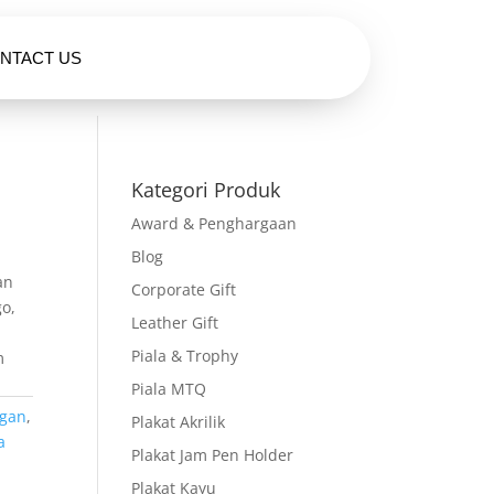
NTACT US
HUBUNGI KAMI
Kategori Produk
Award & Penghargaan
Blog
an
Corporate Gift
go,
Leather Gift
Piala & Trophy
m
Piala MTQ
gan
,
Plakat Akrilik
a
Plakat Jam Pen Holder
Plakat Kayu