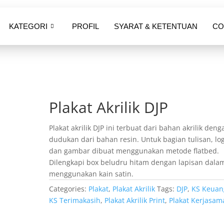
KATEGORI
PROFIL
SYARAT & KETENTUAN
CO
P
Plakat Akrilik DJP
Plakat akrilik DJP ini terbuat dari bahan akrilik deng
dudukan dari bahan resin. Untuk bagian tulisan, lo
dan gambar dibuat menggunakan metode flatbed.
Dilengkapi box beludru hitam dengan lapisan dala
menggunakan kain satin.
Categories:
Plakat
,
Plakat Akrilik
Tags:
DJP
,
KS Keuan
KS Terimakasih
,
Plakat Akrilik Print
,
Plakat Kerjasam