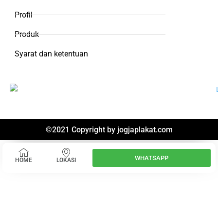
Profil
Produk
Syarat dan ketentuan
©2021 Copyright by
jogjaplakat.com
WHATSAPP
HOME
LOKASI