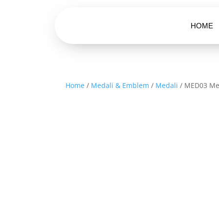
HOME
Home
/
Medali & Emblem
/
Medali
/ MED03 Med