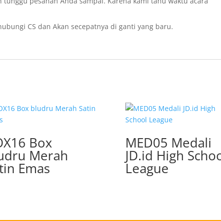
n tunggu pesanan Anda sampai. Karena kami tahu waktu acara
 hubungi CS dan Akan secepatnya di ganti yang baru.
OX16 Box
MED05 Medali
udru Merah
JD.id High Scho
tin Emas
League