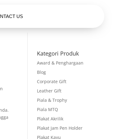
NTACT US
HUBUNGI KAMI
Kategori Produk
Award & Penghargaan
Blog
Corporate Gift
an
Leather Gift
,
Piala & Trophy
Piala MTQ
nda.
ngga
Plakat Akrilik
Plakat Jam Pen Holder
Plakat Kayu