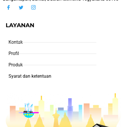
LAYANAN
Kontak
Profil
Produk
Syarat dan ketentuan