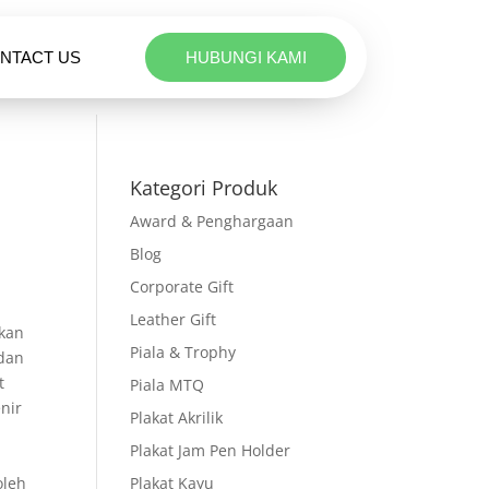
NTACT US
HUBUNGI KAMI
Kategori Produk
Award & Penghargaan
Blog
Corporate Gift
Leather Gift
akan
Piala & Trophy
 dan
t
Piala MTQ
nir
Plakat Akrilik
Plakat Jam Pen Holder
oleh
Plakat Kayu