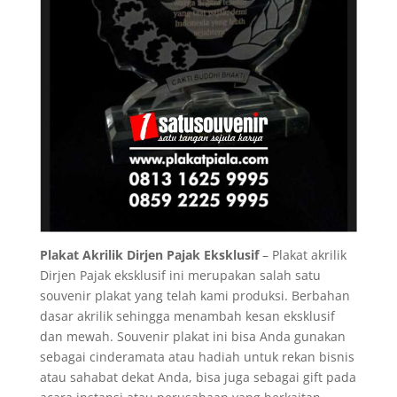
Plakat Akrilik Dirjen Pajak Eksklusif
– Plakat akrilik
Dirjen Pajak eksklusif ini merupakan salah satu
souvenir plakat yang telah kami produksi. Berbahan
dasar akrilik sehingga menambah kesan eksklusif
dan mewah. Souvenir plakat ini bisa Anda gunakan
sebagai cinderamata atau hadiah untuk rekan bisnis
atau sahabat dekat Anda, bisa juga sebagai gift pada